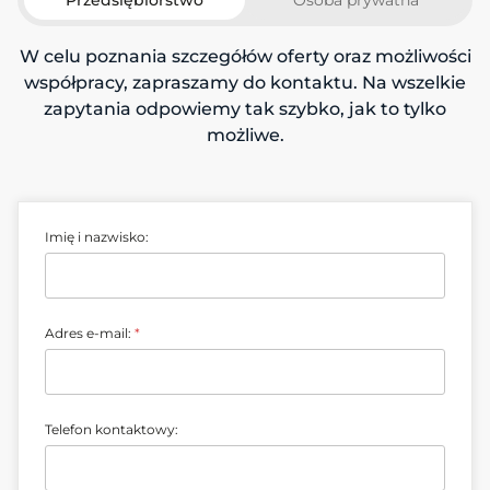
Przedsiębiorstwo
Osoba prywatna
W celu poznania szczegółów oferty oraz możliwości
współpracy, zapraszamy do kontaktu. Na wszelkie
zapytania odpowiemy tak szybko, jak to tylko
możliwe.
Imię i nazwisko:
A
Adres e-mail:
*
d
r
e
s
i
Telefon kontaktowy:
w
i
a