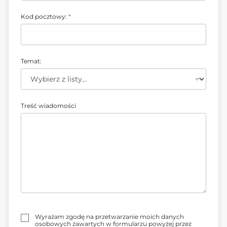
d
o
m
Kod pocztowy:
*
o
ś
c
i
Temat:
Treść wiadomości
Z
Wyrażam zgodę na przetwarzanie moich danych
g
osobowych zawartych w formularzu powyżej przez
o