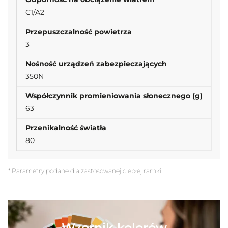
C1/A2
Przepuszczalność powietrza
3
Nośność urządzeń zabezpieczających
350N
Współczynnik promieniowania słonecznego (g)
63
Przenikalność światła
80
* Parametry podane dla zastosowanej ciepłej ramki
Wzornik kolorów