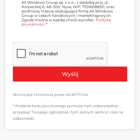
All Windows Group sp. z o.o., z siedzibą przy ul.
d
Karpackiej 6, 48-300, Nysa, NIP: 7531608850, oraz
a
podmioty trzecie obsługujące firmę All Windows
*
Group w celach handlowych i marketingowych.
Zgodę można w każdej chwili wycofać.
Polityka
prywatności
*
Wyślij
Strona jest chroniona przez reCAPTCHA.
* Podanie kodu pocztowego pomoże nam odpowiednio
przypisać Twojego zgłoszenie i tym samym skrócić czas na
odpowiedź.