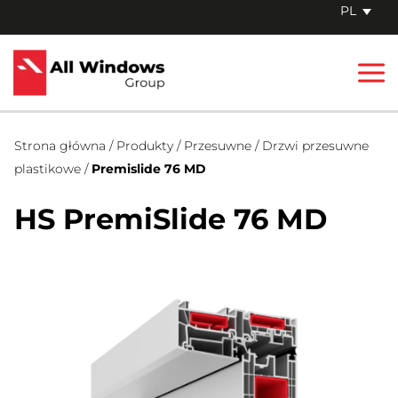
Skip
PL
to
Mai
content
Me
Strona główna
/
Produkty
/
Przesuwne
/
Drzwi przesuwne
plastikowe
/
Premislide 76 MD
HS PremiSlide 76 MD