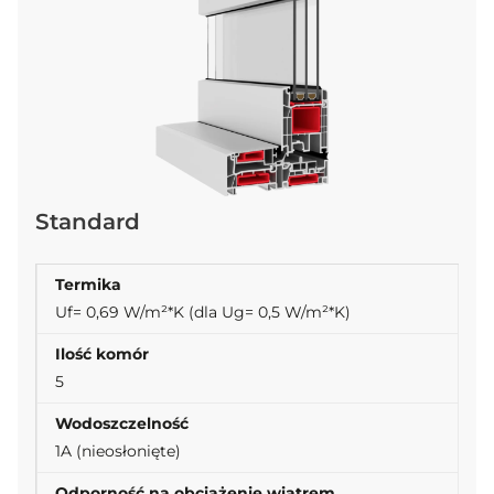
Standard
Termika
Uf= 0,69 W/m²*K (dla Ug= 0,5 W/m²*K)
Ilość komór
5
Wodoszczelność
1A (nieosłonięte)
Odporność na obciążenie wiatrem