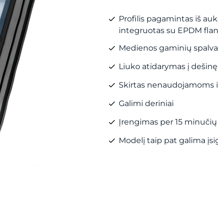
Profilis pagamintas iš au
integruotas su EPDM fla
Medienos gaminių spalva 
Liuko atidarymas į dešinę 
Skirtas nenaudojamoms 
Galimi deriniai
Įrengimas per 15 minučių
Modelį taip pat galima įsi