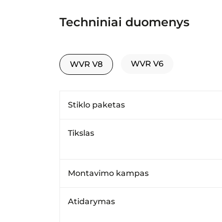
Techniniai duomenys
WVR V6
WVR V8
Stiklo paketas
Tikslas
Montavimo kampas
Atidarymas