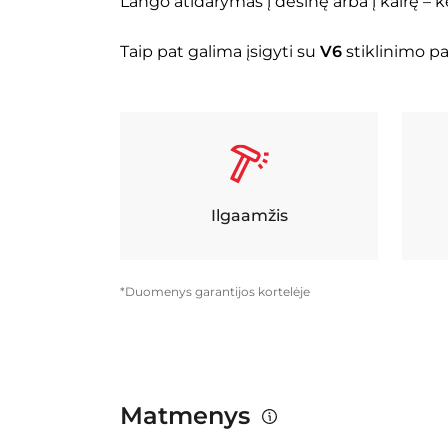
Lango atidarymas į dešinę arba į kairę – 
Taip pat galima įsigyti su
V6
stiklinimo p
Ilgaamžis
*Duomenys garantijos kortelėje
Matmenys