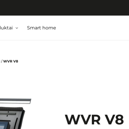
duktai
Smart home
i
/
WVR V8
WVR V8