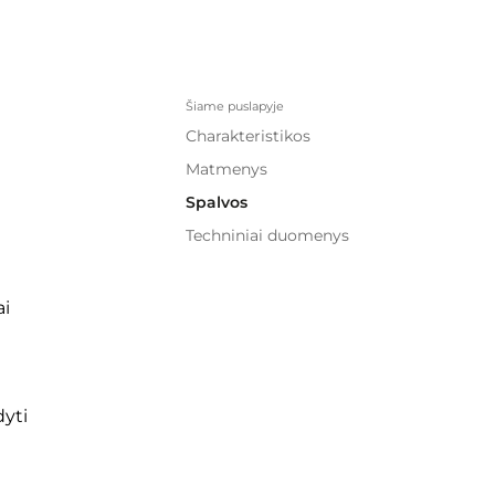
Šiame puslapyje
Charakteristikos
Matmenys
Spalvos
Techniniai duomenys
ai
dyti