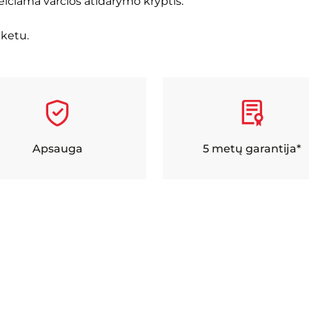
keičiama varčios atidarymo kryptis.
aketu.
Apsauga
5 metų garantija*