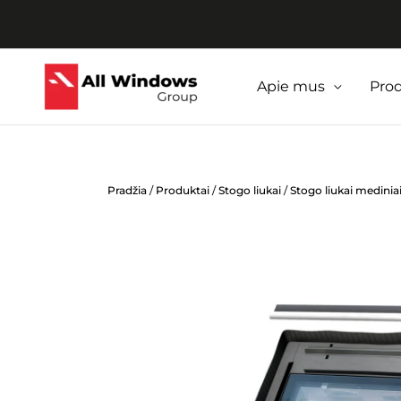
Pereiti
prie
turinio
Apie mus
Pro
Pradžia
/
Produktai
/
Stogo liukai
/
Stogo liukai medinia