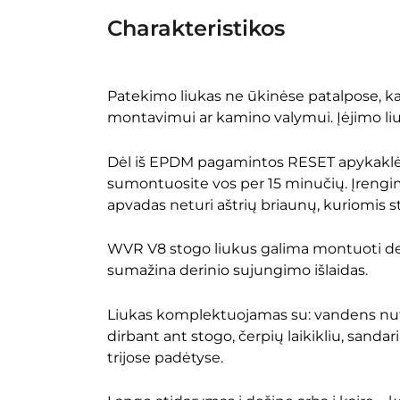
Charakteristikos
Patekimo liukas ne ūkinėse patalpose, ka
montavimui ar kamino valymui. Įėjimo liuk
Dėl iš EPDM pagamintos RESET apykaklės
sumontuosite vos per 15 minučių. Įrengim
apvadas neturi aštrių briaunų, kuriomis s
WVR V8 stogo liukus galima montuoti derini
sumažina derinio sujungimo išlaidas.
Liukas komplektuojamas su: vandens nute
dirbant ant stogo, čerpių laikikliu, sanda
trijose padėtyse.