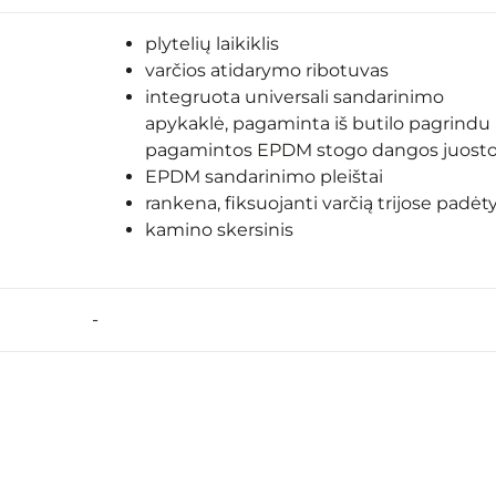
plytelių laikiklis
varčios atidarymo ribotuvas
integruota universali sandarinimo
apykaklė, pagaminta iš butilo pagrindu
pagamintos EPDM stogo dangos juost
EPDM sandarinimo pleištai
rankena, fiksuojanti varčią trijose padėt
kamino skersinis
-