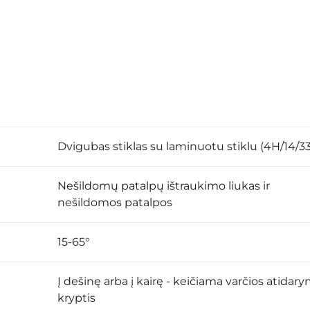
Dvigubas stiklas su laminuotu stiklu (4H/14/33
Nešildomų patalpų ištraukimo liukas ir
nešildomos patalpos
15-65°
Į dešinę arba į kairę - keičiama varčios atidar
kryptis