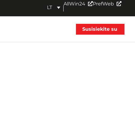
AllWin24
PrefWeb
LT
Susisiekite su