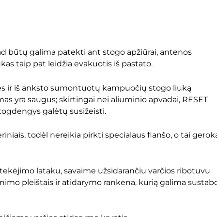
d būtų galima patekti ant stogo apžiūrai, antenos
as taip pat leidžia evakuotis iš pastato.
 ir iš anksto sumontuotų kampuočių stogo liuką
as yra saugus; skirtingai nei aliuminio apvadai, RESET
togdengys galėtų susižeisti.
ais, todėl nereikia pirkti specialaus flanšo, o tai gerok
kėjimo lataku, savaime užsidarančiu varčios ribotuvu
rinimo pleištais ir atidarymo rankena, kurią galima sustab