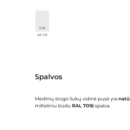
0,28
47×73
Spalvos
Medinių stogo liukų vidinė pusė yra
natū
milteliniu būdu
RAL 7016
spalva.