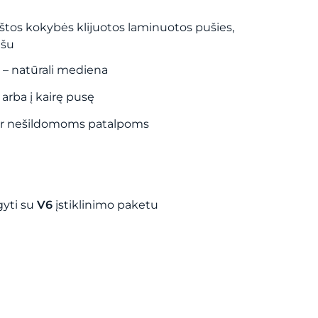
kštos kokybės klijuotos laminuotos pušies,
nšu
– natūrali mediena
arba į kairę pusę
ir nešildomoms patalpoms
gyti su
V6
įstiklinimo paketu