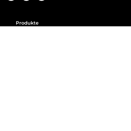
Produkte
Fenster
Türen
Schiebesysteme
Sonnenschutz
Garagentore
Neuigkeiten
Smart Home