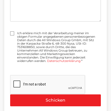
m
e
r
:
Z
g
o
Z
d
Ich erkläre mich mit der Verarbeitung meiner im
g
a
obigen Formular angegebenen personenbezogenen
o
P
Daten durch die All Windows Group GmbH, mit Sitz
d
L
in der Karpacka-Straße 6, 48-300 Nysa, USt-ID:
a
Z
7531608850, sowie durch Dritte, die das
*
:
Unternehmen All Windows Group betreuen, zu
kommerziellen und Marketingzwecken
einverstanden. Die Einwilligung kann jederzeit
widerrufen werden.
Datenschutzerklärung
*
Schicken