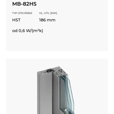
MB-82HS
TYP OTEVÍRÁNÍ
HL. VÝV. [MM]
HST
186 mm
od 0,6 W/(m²k)