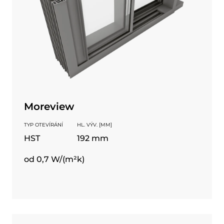
Moreview
TYP OTEVÍRÁNÍ
HL. VÝV. [MM]
HST
192 mm
od 0,7 W/(m²k)