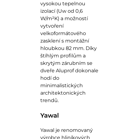
vysokou tepelnou
izolací (Uw od 0,6
W/m²K) a možností
vytvoření
velkoformátového
zasklení s montážní
hloubkou 82 mm. Díky
štíhlým profilům a
skrytým zárubním se
dveře Aluprof dokonale
hodí do
minimalistických
architektonických
trendů.
Yawal
Yawal je renomovaný
výrobce hliníkových