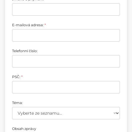
E-mailová adresa:
*
Telefonní číslo:
č
PSČ:
*
í
s
l
o
:
Téma:
a
p
ř
í
j
m
Obsah zprávy