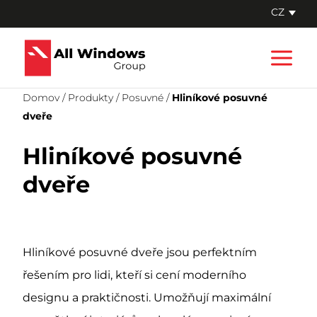
Přeskočit
CZ
na
Main
obsah
Men
Domov
/
Produkty
/
Posuvné
/
Hliníkové posuvné
dveře
Hliníkové posuvné
dveře
Hliníkové posuvné dveře jsou perfektním
řešením pro lidi, kteří si cení moderního
designu a praktičnosti. Umožňují maximální