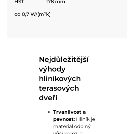
HST
178 mm
od 0,7 W/(m²k)
Nejdůležitější
výhody
hliníkových
terasových
dveří
Trvanlivost a
pevnost:
Hliník je
materiál odolný
vůči korozi a