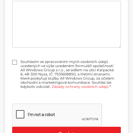
e
n
í
:
P
Souhlasím se zpracováním mých osobních údajů
o
uvedených ve výše uvedeném formuláři společností
l
All Windows Group s.r.o., se sídlem na ulici Karpacká
a
6, 48-300 Nysa, IČ: 7531608850, a třetími stranami,
w
které poskytují služby All Windows Group, za účelem
y
obchodní a marketingové komunikace. Souhlas lze
b
kdykoliv odvolat.
Zásady ochrany osobních údajů
*
o
r
u
*