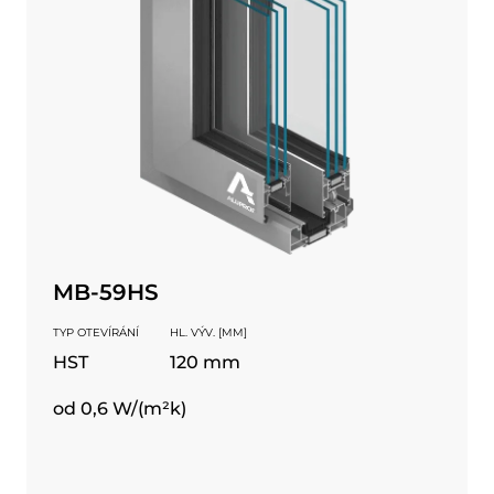
MB-59HS
TYP OTEVÍRÁNÍ
HL. VÝV. [MM]
HST
120 mm
od 0,6 W/(m²k)