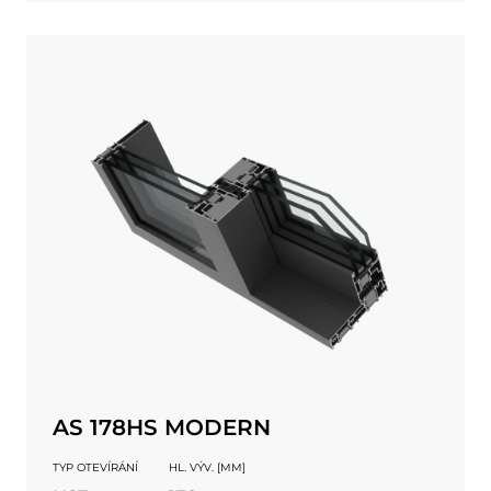
AS 178HS MODERN
TYP OTEVÍRÁNÍ
HL. VÝV. [MM]