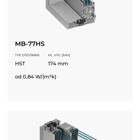
MB-77HS
TYP OTEVÍRÁNÍ
HL. VÝV. [MM]
HST
174 mm
od 0,84 W/(m²k)