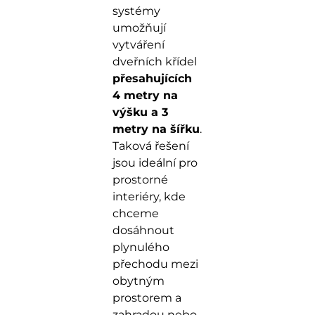
systémy
umožňují
vytváření
dveřních křídel
přesahujících
4 metry na
výšku a 3
metry na šířku
.
Taková řešení
jsou ideální pro
prostorné
interiéry, kde
chceme
dosáhnout
plynulého
přechodu mezi
obytným
prostorem a
zahradou nebo