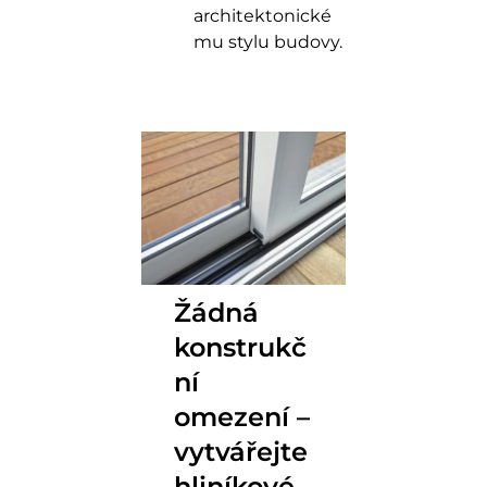
architektonické
mu stylu budovy.
Žádná
konstrukč
ní
omezení –
vytvářejte
hliníkové