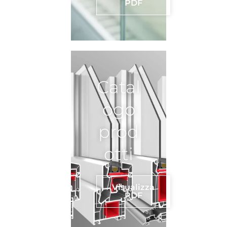
PDF
Catal
ogo
prod
otti
Visualizza
PDF