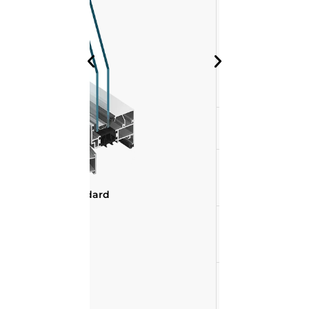
Dimensioni
massime
dell’anta
(H×L)
MB-79 E
Permeabilità
all’aria
Resistenza
al caricodel
vento
MB-79N Standard
Tenuta
stagna
Isolamento
termico