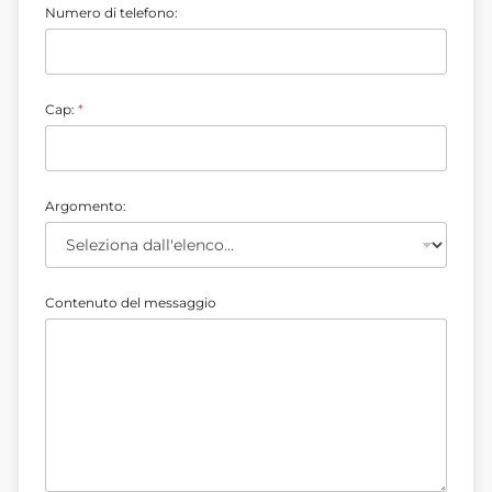
Numero di telefono:
t
Cap:
*
e
l
e
f
o
Argomento:
n
o
:
w
y
b
Contenuto del messaggio
o
r
u
d
i