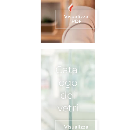
Visualizza
PDF
Catal
ogo
dei
vetri
Visualizza