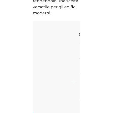
rendendolo una scelta
versatile per gli edifici
moderni.
Standard
Profondità
del telaio
Profondità
dell'anta
Spessore
della
vetratura