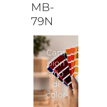
MB-
79N
Cam
pion
ario
di
color
i