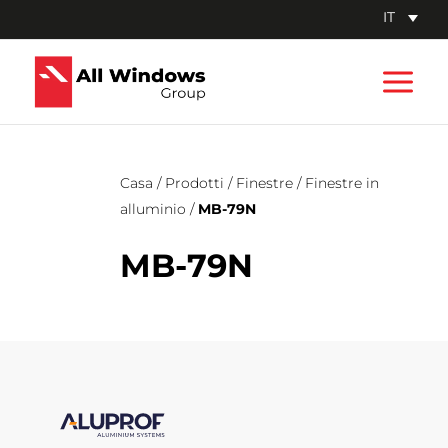
Vai
IT
al
Main
contenuto
Men
Casa
/
Prodotti
/
Finestre
/
Finestre in
alluminio
/
MB-79N
MB-79N