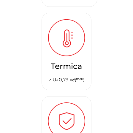
Termica
> U
0,79
m2K
W/(
)
f