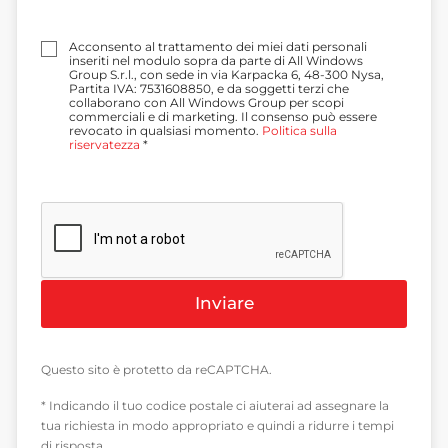
P
Acconsento al trattamento dei miei dati personali
o
inseriti nel modulo sopra da parte di All Windows
l
Group S.r.l., con sede in via Karpacka 6, 48-300 Nysa,
a
Partita IVA: 7531608850, e da soggetti terzi che
w
collaborano con All Windows Group per scopi
y
commerciali e di marketing. Il consenso può essere
b
revocato in qualsiasi momento.
Politica sulla
o
riservatezza
*
r
u
*
Inviare
Questo sito è protetto da reCAPTCHA.
* Indicando il tuo codice postale ci aiuterai ad assegnare la
tua richiesta in modo appropriato e quindi a ridurre i tempi
di risposta.